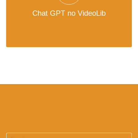
busca.
Chat GPT no VideoLib
Surpreenda-se com nossa IA , gerando
relacionamentos automáticos entre conteúdos do
seu acervo.
ENTRE EM CONTATO