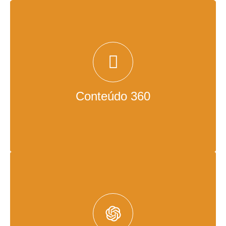
VOD, Podcasts, Lives e textos centralizados em
uma só ferramenta com gestão 360, chat com
usuários, edição de conteúdo e publicação!
Além de arquivos já editados e prontos para
exibição, você também pode fazer seus conteúdos
ao vivo na plataforma, transmitindo para o seu
Conteúdo 360
próprio LMS e gravando o conteúdo para exibição
posterior, sendo armazenado dentro do próprio
Videolib!
Com o Chat GPT no Videolib, suas buscas viram
uma conversa, condensando toda inteligência e
informações do seu acervo de conteúdo e
entregando um resultado contextualizado com
respostas mais complexas e completas para a sua