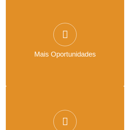
Com a IA do videolib, as suas oportunidades vão
ficar cada vez mais direcionadas para o conteúdo
perfeito. Além disso, você tem total controle de
quantas oportunidades foram geradas, enviadas e
vendidas com o painel de gestão B2B da
Mais Oportunidades
plataforma, dando ainda mais consistência para
suas análises de vendas.
Gestão de Conteúdo, Usuários, Audiência e
Vendas em uma plataforma única
Conheça seu público em tempo real com nosso