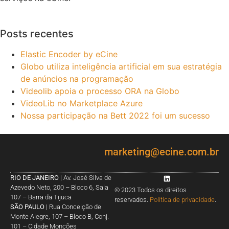
Posts recentes
Elastic Encoder by eCine
Globo utiliza inteligência artificial em sua estratégia
de anúncios na programação
Videolib apoia o processo ORA na Globo
VideoLib no Marketplace Azure
Nossa participação na Bett 2022 foi um sucesso
marketing@ecine.com.br
RIO DE JANEIRO
| Av. José Silva de
Azevedo Neto, 200 – Bloco 6, Sala
© 2023 Todos os direitos
107 – Barra da Tijuca
reservados.
Política de privacidade
.
SÃO PAULO
| Rua Conceição de
Monte Alegre, 107 – Bloco B, Conj.
101 – Cidade Monções