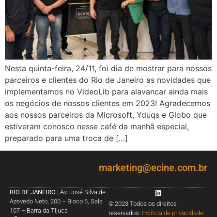
Nesta quinta-feira, 24/11, foi dia de mostrar para nossos
parceiros e clientes do Rio de Janeiro as novidades que
implementamos no VideoLib para alavancar ainda mais
os negócios de nossos clientes em 2023! Agradecemos
aos nossos parceiros da Microsoft, Yduqs e Globo que
estiveram conosco nesse café da manhã especial,
preparado para uma troca de […]
marketing@ecine.com.br
RIO DE JANEIRO
| Av. José Silva de
Azevedo Neto, 200 – Bloco 6, Sala
© 2023 Todos os direitos
107 – Barra da Tijuca
reservados.
Política de privacidade
.