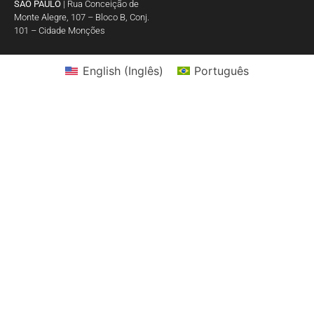
SÃO PAULO
| Rua Conceição de
Monte Alegre, 107 – Bloco B, Conj.
101 – Cidade Monções
English
(
Inglês
)
Português