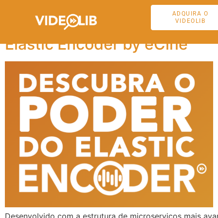
Tag:
ecine
ADQUIRA O
VIDEOLIB
Elastic Encoder by eCine
Desenvolvido com a estrutura de microserviços mais av