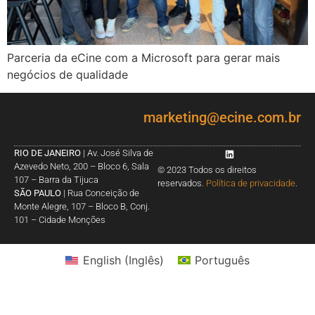
Parceria da eCine com a Microsoft para gerar mais
negócios de qualidade
marketing@ecine.com.br
RIO DE JANEIRO
| Av. José Silva de
Azevedo Neto, 200 – Bloco 6, Sala
© 2023 Todos os direitos
107 – Barra da Tijuca
reservados.
Política de privacidade
.
SÃO PAULO
| Rua Conceição de
Monte Alegre, 107 – Bloco B, Conj.
101 – Cidade Monções
English
(
Inglês
)
Português