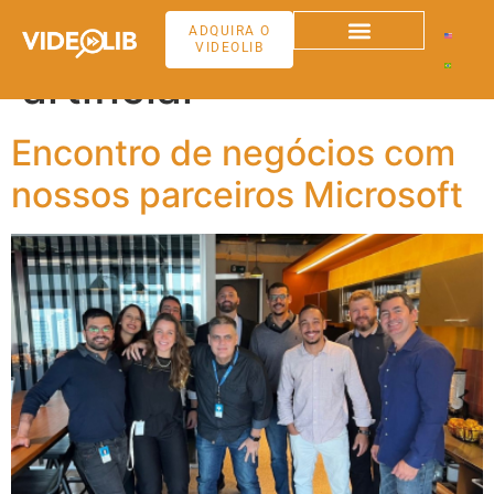
Tag:
inteligência
ADQUIRA O
VIDEOLIB
artificial
Encontro de negócios com
nossos parceiros Microsoft