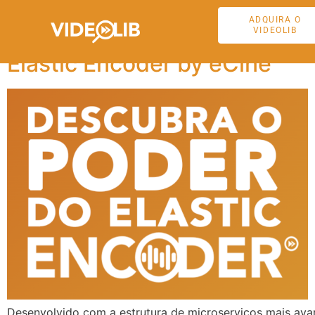
Tag:
notícias
ADQUIRA O
VIDEOLIB
Elastic Encoder by eCine
Desenvolvido com a estrutura de microserviços mais av