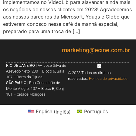
implementamos no VideoLib para alavancar ainda mais
os negócios de nossos clientes em 2023! Agradecemos
aos nossos parceiros da Microsoft, Yduqs e Globo que
estiveram conosco nesse café da manhã especial,
preparado para uma troca de […]
marketing@ecine.com.br
RIO DE JANEIRO
| Av. José Silva de
Azevedo Neto, 200 – Bloco 6, Sala
© 2023 Todos os direitos
107 – Barra da Tijuca
reservados.
Política de privacidade
.
SÃO PAULO
| Rua Conceição de
Monte Alegre, 107 – Bloco B, Conj.
101 – Cidade Monções
English
(
Inglês
)
Português