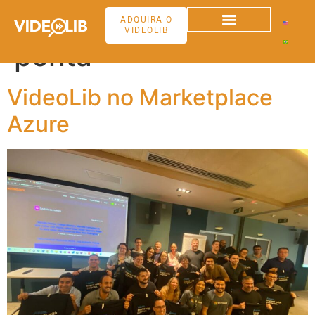
Tag:
tecnologia de
ADQUIRA O
VIDEOLIB
ponta
VideoLib no Marketplace
Azure